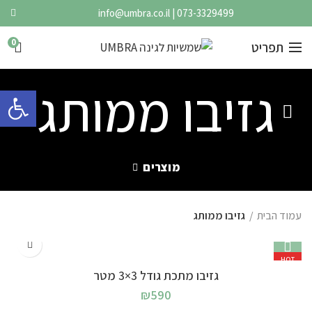
info@umbra.co.il
|
073-3329499
0
תפריט
גזיבו ממותג
פתח 
מוצרים
עמוד הבית
גזיבו ממותג
HOT
גזיבו מתכת גודל 3×3 מטר
₪
590