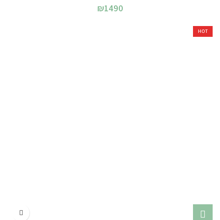
₪
1490
HOT