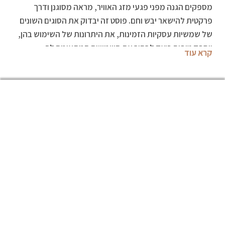
מספקים הגנה מפני פגעי מזג האוויר, מראה מסוגנן ודרך
פרקטית להישאר יבש וחם. פוסט זה יבדוק את הסוגים השונים
של שמשיות עסקיות הזמינות, את היתרונות של השימוש בהן,
ויספק טיפים כיצד לבחור את השמשיה המתאימה לך.
קרא עוד
סוגים שונים של שמשיות לעסקים
שמשיות
לעסקים מגיעות במגוון סגנונות, צבעים וחומרים. כמה
מהסגנונות הפופולריים ביותר הם השמשיה השחורה הקלאסית,
מטריית הגולף, מטריית הכיס והשמשיה הטלסקופית. לכל אחד
מאלה יתרונות וחסרונות משלו, והנכון עבורכם יהיה תלוי בצרכים
ובהעדפות שלכם. השמשיה השחורה הקלאסית היא נצחית
ומקצועית, ומספקת הגנה מעולה מפני פגעי מזג האוויר. מטריית
הגולף גדולה יותר ומציעה מראה מסוגנן יותר. מטריית הכיס
מושלמת לנוסעים מכיוון שהיא קומפקטית וקלת משקל. והשמשיה
הטלסקופית מציעה את הנוחות והניידות האולטימטיבית.
היתרונות של שמשיות לעסקים:
שמשיות לעסקים הן דרך
מעשית ומסוגננת להישאר יבשה וחמה בכל מזג אוויר. הם גם