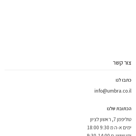
מספקים מראה מקצועי ועושים רושם נהדר על לקוחות ועמיתים.
לבסוף, הם דרך משתלמת להגן על הלבוש העסקי שלך מפני פגעי
מזג האוויר.
טיפים לבחירת שמשיה עסקית:
כאשר בוחרים שמשיה לשימוש
עסקי, קחו בחשבון את הגודל, החומר, הצבע והניידות. בכל הנוגע
לגודל, בחרו בשמשיה המספקת כיסוי והגנה בשפע. אם אתם
מחפשים מראה מסוגנן, לכו על מטרייה שחורה קלאסית או אחת
צור קשר
בצבע נועז. לנוחות ולניידות, מטריית כיס או מטרייה טלסקופית
היא אפשרות מצוינת. לבסוף, הקפידו לבחור שמשיה שעשויה
כתבו לנו
מחומרים איכותיים שיחזיקו מעמד לאורך כל מזג האוויר. שמשיות
info@umbra.co.il
היו מרכיב יסוד בארון הבגדים המקצועי במשך מאות שנים.
הם מספקים שירות חיוני:
הגנה מפני פגעי מזג האוויר. בעת
הכתובת שלנו
בחירת שמשיה לשימוש עסקי, קחו בחשבון את הגודל, החומר,
טוליפמן 7, ראשון לציון
הצבע והניידות. חשוב למצוא שמשיה שהיא גם פרקטית וגם
ימים א-ה מ 9:30 18:00
מסוגננת, כדי שתוכל לעשות רושם נהדר על לקוחות ועמיתים.
ימי שישי: מ 9:30-14:00