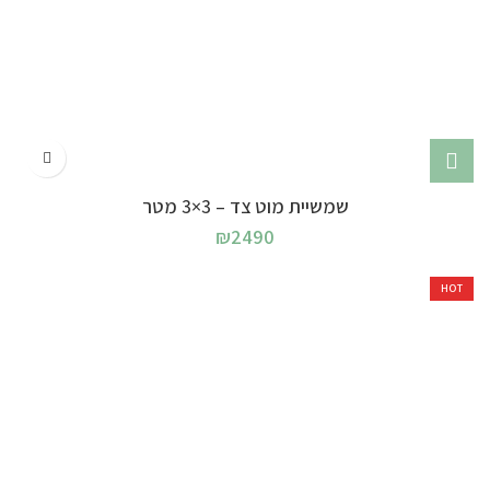
שמשיית מוט צד – 3×3 מטר
₪
2490
HOT