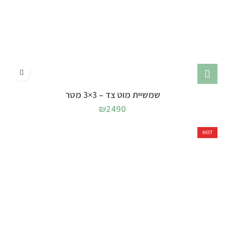
שמשיית מוט צד – 3×3 מטר
₪
2490
HOT