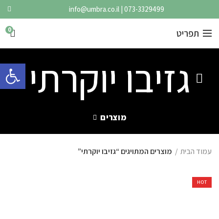
info@umbra.co.il
|
073-3329499
0
תפריט
גזיבו יוקרתי
פתח 
מוצרים
עמוד הבית
מוצרים המתויגים “גזיבו יוקרתי”
HOT