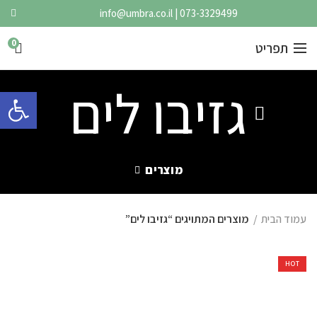
info@umbra.co.il
|
073-3329499
0
תפריט
גזיבו לים
פתח 
מוצרים
עמוד הבית
מוצרים המתויגים “גזיבו לים”
HOT