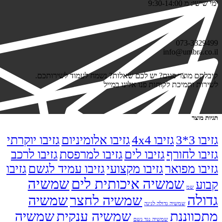
ימי שישי: מ 9:30-14:00
073-3329499
info@umbra.co.il
קיבלתם מוצר פגום? יש לכם שאלות? נשמח לעמוד לשירותכם.
לשירות ותמיכת לקוחות פנו אלינו במייל
תגיות מוצר
גזיבו 3*3
גזיבו 4x4
גזיבו אלומיניום
גזיבו יוקרתי
גזיבו לחורף
גזיבו לים
גזיבו למרפסת
גזיבו לרכב
גזיבו מפואר
גזיבו מקצועי
גזיבו עמיד לגשם
גזיבו
שמשיה איכותית לים
שמשיה
קבוע
שמ
גדולה
שמשיה לחצר
שמשיה
שמשיה גדולה לגינה
מתכווננת
שמשיה ענקית
שמשיה
שמשיה נגד גשם