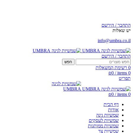
פרטי דואר:
info@umbra.co.il
info@umbra.co.il
|
073-3329499
התחבר / הירשם
יש שאלות
info@umbra.co.il
התחבר / הירשם
חפש
0
רשימת המשאלות
₪
0
/
items
0
תפריט
₪
0
/
items
0
דף הבית
אודות
שמשיות גינה
שמשיות לעסקים
שמשיות ממותגות
שמשיות צד