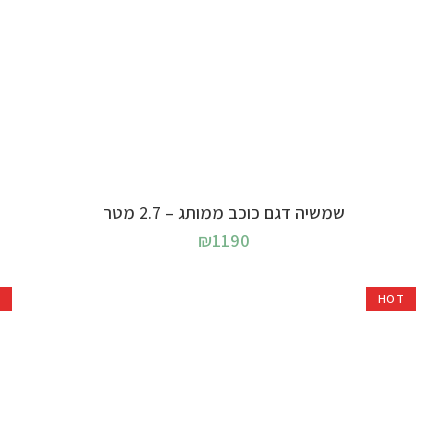
בחר אפשרויות
שמשיה דגם כוכב ממותג – 2.7 מטר
₪
1190
T
HOT