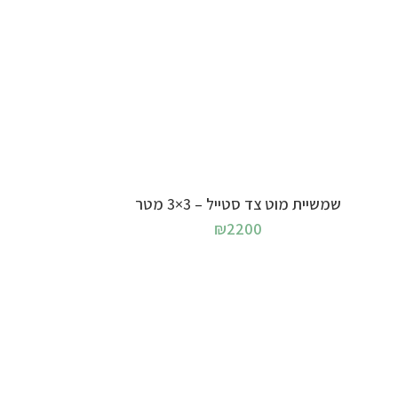
הוספה לסל
שמשיית מוט צד סטייל – 3×3 מטר
₪
2200