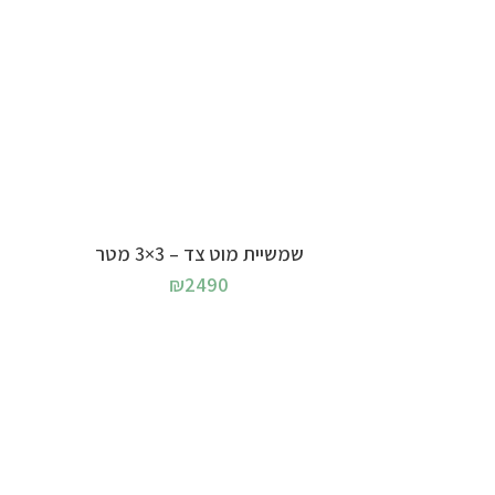
בחר אפשרויות
שמשיית מוט צד – 3×3 מטר
₪
2490