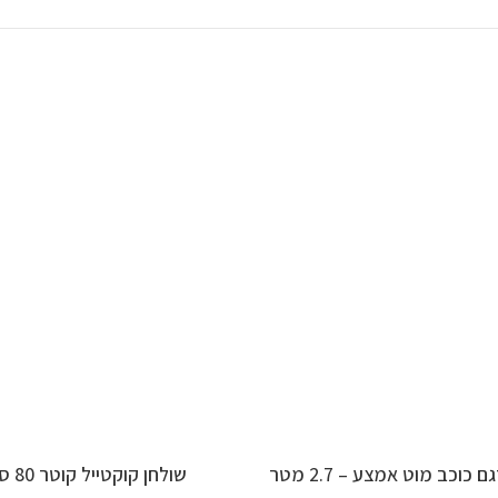
בחר אפשרויות
הוספה לסל
כוכב מוט אמצע – 2.7 מטר
שולחן קוקטייל קוטר 80 ס"מ