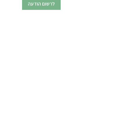
לרשום הודעה
נהיה בקשר
טוליפמן 7, ראשון לציון
info@umbra.co.il