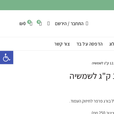
0
0
התחבר / הירשם
0
₪
וג
הדפסה על בד
צור קשר
פתח 