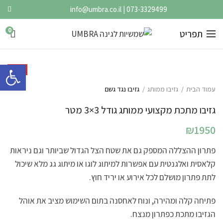
info@umbra.co.il
|
073-3329499
0
תפריט
פתח סרגל 
HOT
עמוד הבית
גזיבו ממותג
גזיבו נגד גשם
גזיבו מתכת מקצועי ממותג גודל 3×3 מטר
₪
1950
פתרון ההצללה המספק גם את שטח הצל הגדול שביותר וגם ניראות
קלאסית ואלגנטית עם אפשרות למיתוג לוגו או מיתוג גג מלא שיכול
לתת פתרון מושלם לכל אירוע או יריד חוץ.
פתיחה קלה ומהירה, ונוח לאחסנה בתום השימוש מציב את אוהל
הגזיבו מתכת כפתרון מנצח.