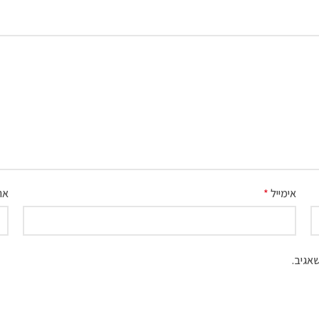
אימייל
*
את
אגיב.