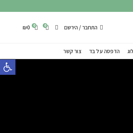
0
0
התחבר / הירשם
0
₪
וג
הדפסה על בד
צור קשר
פתח 